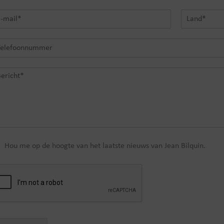
A
c
L
h
a
t
n
e
r
d
n
*
a
a
m
Hou me op de hoogte van het laatste nieuws van Jean Bilquin.