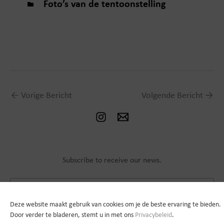
Foto’s van de tentoonstelling
←
Vorige Bericht
Volgende Bericht
→
Subscribe to receive our news.
Deze website maakt gebruik van cookies om je de beste ervaring te bieden.
Door verder te bladeren, stemt u in met ons
Privacybeleid
.